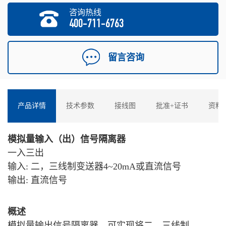
咨询热线
400-711-6763
留言咨询
产品详情
技术参数
接线图
批准+证书
资料
模拟量输入（出）信号隔离器
一入三出
输入: 二，三线制变送器4~20mA或直流信号
输出: 直流信号
概述
模拟量输出信号隔离器，可实现将二，三线制