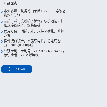
产品优点
产品优点
产品优点
产品优点
产品优点
产品优点
产品优点
产品优点
产品优点
产品优点
液晶在线显示实时工作状态
本安防爆：获得德国莱茵TUV功能安全认
本安防爆，获得德国莱茵TUV SIL3等级功
SIS系统安全继电器
技术领先，采用PCB平面变压器
丰富的产品品种，既有基于RS-422/RS-485
将信号控制单元与采样测量单元分体式安
支持多种工业控制现场总线协议，支持
串口特性：支持1200-57600bps波特率、奇
PH系列智能温度变送器，可以广泛应用于
证SIL和ATEX认证
能安全认证
总线的模块，也有基于以太网的模块
装，克服高温烟气的粉尘、高温和酸性腐
RS485、RS422、RS232、ControlNet、
偶校验；1或2个停止位等
石油、化工、电力、冶金等行业。
配置组态接口，热电阻、热电偶组态便捷
冗余回路设计
性能卓越，领先的低功耗设计，发热量更
蚀问题，可以在线长期稳定的测量高温中
DeviceNet、Modbus、ProfiBus、GE Genius
技术领先：采用PCB平面变压器
品质卓越，接线端子镀银，联接通畅，框
低
内置双看门狗，数据采集&控制模块内置双
从机响应等待时间30-200ms可选
主要特点：
前端翻盖设计，可自行贴装测控位号
继电器触点离线校验
的烟气水分
和S908 RIO等协议
压式接线端子，安装便捷
看门狗，防止通讯中断，防止模块死机，
· 优异的性能：高精度、低温度漂移
技术创新：采用电源总线供电，兼容RS485
技术创新，采用电源总线供电，兼RS485通
主机命令发送延迟时间1-100ms可选
技术领先，采用PCB平面变压器
失效安全技术
提高系统可靠性
采用国外新一代传感器，测量精度更高
光纤最远通信距离可达60km
通讯
使用方便，插拔设计，支持热插拔，维护
讯
· 灵活性：
通过串口调试助手软件修改串口参数
性能卓越，领先的低功耗设计
触点熔接保护
方便
灵活的组网方案，借助可编程或非可编程
具有自动校准功能，可极大地减少露点测
电接口具备1500V电压隔离以及600W浪涌
支持多种热电阻、热电偶传感器
设计新颖：12.5mm超薄外观，节省45％机
设计新颖，12.5mm超薄设计，节省45%安
从机端口硬件：RS485或RS232（二选一）
通讯接口转换模块或控制器，轻松构成任
量干燥端可能出现的偏离现象
保护功能
热电阻支持二、三、四线制接线方式
输入、输出、电源不同颜色端子进行区
机械系统安全继电器
柜安装空间
插件接口镀金，增强导电性，防电涌能
装空间
应用场景：工业现场总线使用两路主机同
何形式网络结构
热电偶支持冷端补偿功能
分，防错接
力：20kA(8/20us)/线
传感器加热功能，可提高传感器在高湿度
采用DC9-30V宽电源输入，双电源冗余，
配置双通道安全条件，对双通道输入信号
安全可靠：符合GB3836.1-2010、
安全可靠，按IEC 61326-1(GB/T 18268)、
时读取485从机网络数据，适用于实时通讯
模块化工业设计，采用DIN导轨安装使捷，
和冰冻环境下的性能，且不干扰其测量的
DC 1000V电源隔离，反接保护，满足各种
进行实时监控
GB3836.4-2010标准
外观专利，专利号：ZL2017306587447.7，
IEC 61326-3-1、IEC61508标准执行
的场合
使用播拔端子，易于安装和维护
输出值
苛工业现场的需求
标识清晰，VO阻燃等级
特殊的逻辑结构设计，在单功能故障情况
外观专利：专利号：ZL 2017 3 0658741.3
外观专利，UV标识清晰永久，外观大方，
了解详情
满足工业环境需求，可使用+10V-+30V末
采用标准工业35mm导轨安装方式
了解详情
下，保障安全输出
新颖耐磨
输入、输出、电源不同颜色端子进行区
调理的直流电源供电，防止电源反接造成
了解详情
安全输出进行反馈监控，功能异常消除，
分，防错接HART或ModBus-RTU传输
损坏
了解详情
了解详情
安全隐患不积累
六年超长质保
支持主流通讯协议，支持Modbus/RTU、
了解详情
了解详情
Modbus/TCP命令/响应等通讯协议
了解详情
了解详情
了解详情