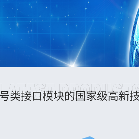
LATEST PRODUCT
号类接口模块的国家级高新