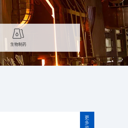
生物制药
更
多
资