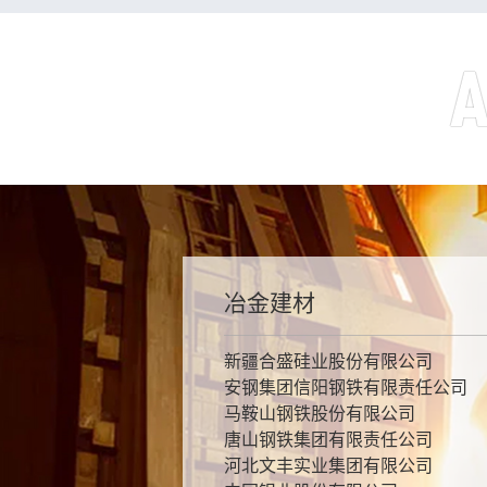
A
航天航空
石油化工
冶金建材
船舶制造
能源环保
生物制药
中国航空工业集团有限公司
中国石油天然气集团有限公司
新疆合盛硅业股份有限公司
中船集团
北京地铁十号线投资有限责任公司
百济神州（北京）生物科技有限公
零壹空间科技集团有限公司
中国石油化工集团有限公司
安钢集团信阳钢铁有限责任公司
中国船舶重工集团有限公司
宁夏危险废物和医疗废物处置中心
重庆智飞生物制品股份有限公司
蓝箭航天空间科技股份有限公司
中国海洋石油集团有限公司
马鞍山钢铁股份有限公司
上海泷洋船舶科技有限公司
山东圣泉新材料股份有限公司
华兰生物工程股份有限公司
神华榆林能源化工有限公司
唐山钢铁集团有限责任公司
辽宁北方玻璃机械股份有限公司
深圳康泰生物制品股份有限公司
淄博齐翔腾达化工股份有限公司
河北文丰实业集团有限公司
唐山市曹妃甸供水有限责任公司
云南沃森生物技术股份有限公司