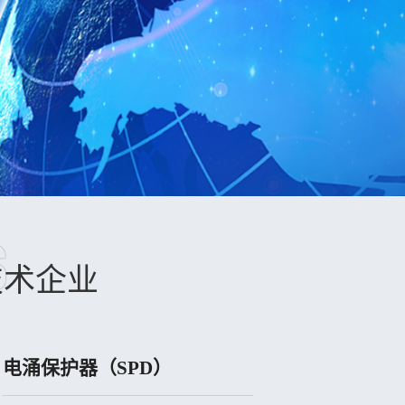
S
技术企业
信号隔离器
隔离式安全栅
电涌保护器（SPD）
安全继电器
隔离式智能I/O模块
数据采集模块
在线露点分析仪
工业数据光端机
智能网关
温度变送器