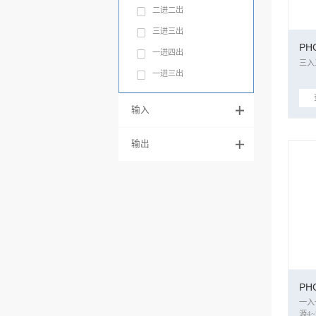
二进二出
三进三出
PH
一进四出
一进三出
输入
输出
PH
一入一出 二，三线制变
源4