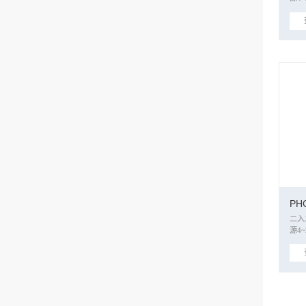
PH
二入二出 二，三线制变
源4